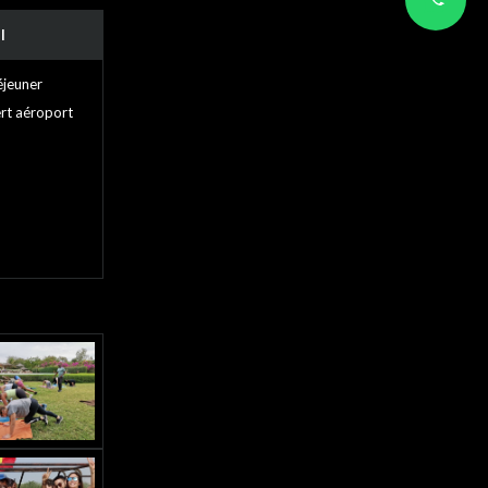
I
éjeuner
ert aéroport