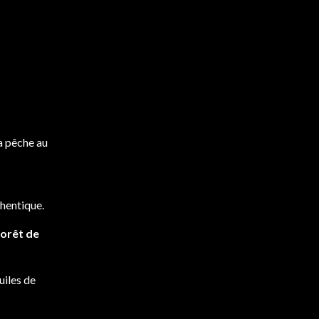
la pêche au
thentique.
forêt de
uiles de