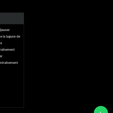
éjeuner
de la lagune de
ne
traînement
er
ntraînement