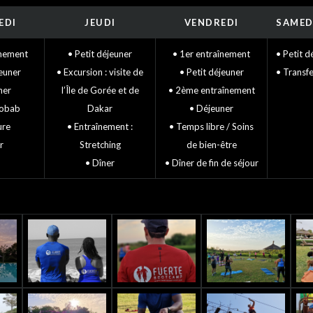
EDI
JEUDI
VENDREDI
SAMED
înement
• Petit déjeuner
• 1er entraînement
• Petit d
jeuner
• Excursion : visite de
• Petit déjeuner
• Transf
ner
l’Île de Gorée et de
• 2ème entraînement
aobab
Dakar
• Déjeuner
ure
• Entraînement :
• Temps libre / Soins
r
Stretching
de bien-être
• Dîner
• Dîner de fin de séjour