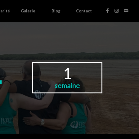
darité
Galerie
Blog
Contact
.
1
semaine