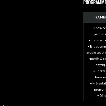
PROGRAMME
SAME
• Arrivée
particip
• Transfert 
• Entretien i
avec le coach 
sportifs & c
physiq
• Cocktai
bienve
• Présentat
progra
• Dîne
Fitness Bootcamp