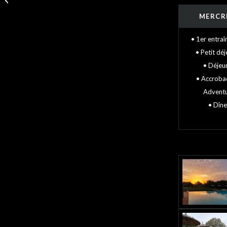
Fuerteventura
MERCR
• 1er entra
• Petit dé
• Déjeu
• Accrob
Advent
• Dîne