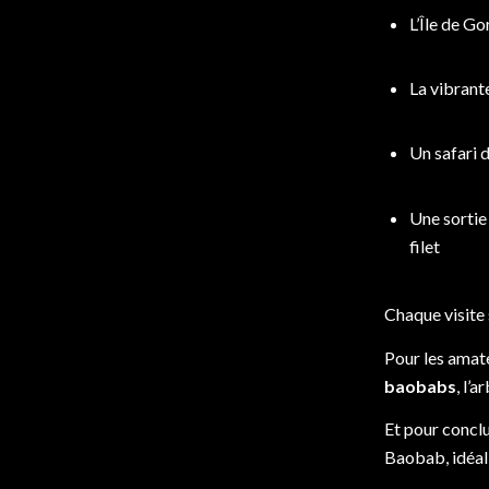
L’Île de Go
La vibrant
Un safari 
Une sortie
filet
Chaque visit
Pour les amat
baobabs
, l’
Et pour concl
Baobab, idéal