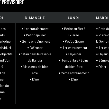
 PROVISOIRE
DI
DIMANCHE
LUNDI
MARDI
 des
• 1er entraînement
• Pêche au filet à
• Petit d
ants
• Petit déjeuner
Guéréo
• Visite 
au lodge
• 2ème entraînement
• Petit déjeuner
la Somo
ndividuel
• Déjeuner
• 1er entraînement
• 1er en
(objectifs
• Safari dans la réserve
• Déjeuner
• Déjeun
ondition
de Bandia
• Temps libre / Soins
• 2ème e
ue)
• Massages de bien-
de bien-être
• Dîner
l de
être
• 2ème entraînement
nue
• Dîner
• Dîner
ion du
mme
r